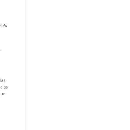
 Pola
s
las
calas
que