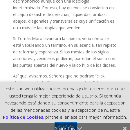
decimonónico aunque con una ideología
indeterminada. Por eso, hay quienes se convierten en
el cajón desastre de derechas, izquierdas, arribas,
abajos, diagonales y transversales cuya unificación es
otra más de las utopías que venden.
Si Tomás Moro levantara la cabeza, vería cómo se
está vapuleando un término, en su esencia, tan repleto
de reforma y esperanza. Si los mesías de los siglos
anteriores y venideros pudieran, barrerían el suelo con
las puntas abiertas del nuevo y laico hijo de los dioses.
Así que, avisamos. Señores que no podrán: “click,
clack, click, clack…” (y así sucesivamente). El futuro no
Este sitio web utiliza cookies propias y de terceros para que
se construye sobre las bases de la nada, por mucho
usted tenga la mejor experiencia de usuario. Si continúa
que crean que las redes sociales sean todopoderosas.
navegando está dando su consentimiento para la aceptación
de las mencionadas cookies y la aceptación de nuestra
Política de Cookies
, pinche el enlace para mayor información.
© 2023 PARTIDO POPULAR DE SANTA POLA
ACEPTAR
Share This