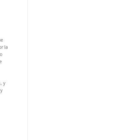
ue
r la
no
de
, y
 y