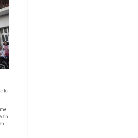
e lo
arme
 fin
an