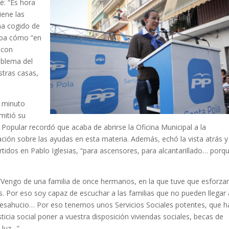
é: “Es hora
iene las
ha cogido de
aba cómo “en
 con
oblema del
stras casas,
s minuto
mitió su
o Popular recordó que acaba de abrirse la Oficina Municipal a la
ación sobre las ayudas en esta materia. Además, echó la vista atrás y
tidos en Pablo Iglesias, “para ascensores, para alcantarillado… porqu
. “Vengo de una familia de once hermanos, en la que tuve que esforz
 Por eso soy capaz de escuchar a las familias que no pueden llegar a
desahucio… Por eso tenemos unos Servicios Sociales potentes, que h
icia social poner a vuestra disposición viviendas sociales, becas de
 luz…”