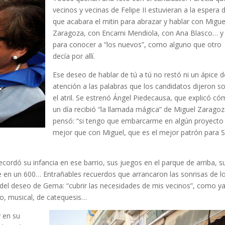
vecinos y vecinas de Felipe II estuvieran a la espera 
que acabara el mitin para abrazar y hablar con Migue
Zaragoza, con Encarni Mendiola, con Ana Blasco… y
para conocer a “los nuevos”, como alguno que otro
decía por allí.
Ese deseo de hablar de tú a tú no restó ni un ápice d
atención a las palabras que los candidatos dijeron s
el atril. Se estrenó Ángel Piedecausa, que explicó c
un día recibió “la llamada mágica” de Miguel Zaragoz
pensó: “si tengo que embarcarme en algún proyecto
mejor que con Miguel, que es el mejor patrón para 
ordó su infancia en ese barrio, sus juegos en el parque de arriba, s
che en un 600… Entrañables recuerdos que arrancaron las sonrisas de l
del deseo de Gema: “cubrir las necesidades de mis vecinos”, como ya
vo, musical, de catequesis…
y en su