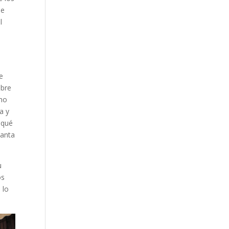
de
l
e
obre
ómo
a y
 qué
Santa
u
os
 lo