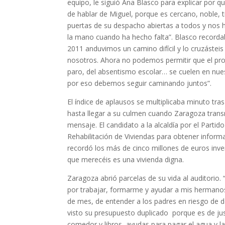
equipo, le siguió Ana Blasco para explicar por qu
de hablar de Miguel, porque es cercano, noble, t
puertas de su despacho abiertas a todos y nos 
la mano cuando ha hecho falta”. Blasco record
2011 anduvimos un camino difícil y lo cruzásteis
nosotros. Ahora no podemos permitir que el pr
paro, del absentismo escolar… se cuelen en nue
por eso debemos seguir caminando juntos”.
El índice de aplausos se multiplicaba minuto tra
hasta llegar a su culmen cuando Zaragoza trans
mensaje. El candidato a la alcaldía por el Partid
Rehabilitación de Viviendas para obtener inform
recordó los más de cinco millones de euros inver
que merecéis es una vivienda digna.
Zaragoza abrió parcelas de su vida al auditorio
por trabajar, formarme y ayudar a mis hermanos.
de mes, de entender a los padres en riesgo de 
visto su presupuesto duplicado porque es de just
comedor y libros, ayudas para pagar el agua y la