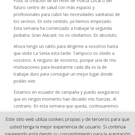
Pola, la creación de un retén de Policía Local o del
futuro centro de salud con más espacio y
profesionales para cubrir las necesidades sanitarias de
los vecinos. En este sentido, ya hemos empezado.
Esta semana ha comenzado a trabajar la segunda
pediatra. Gran Alacant: no os olvidamos. En absoluto.
Ahora tengo un ratito para dirigirme a vosotros hasta
que visite La Senia esta tarde. Tampoco os olvido a
vosotros. A ninguno de vosotros, porque una de mis
motivaciones para levantarme cada día es la de
trabajar duro para conseguir un mejor lugar donde
podáis vivir.
Estamos en ecuador de campaña y puedo aseguraros
que en ningún momento han decaído mis fuerzas. Al
contrario. En esta semana que queda, continuaremos
trabajando, sabiendo que todo, absolutamente todas
Este sitio web utiliza cookies propias y de terceros para que
las acciones que llevamos a cabo, son por vuestro
usted tenga la mejor experiencia de usuario. Si continúa
bienestar.
navegando está dando su consentimiento para la aceptación