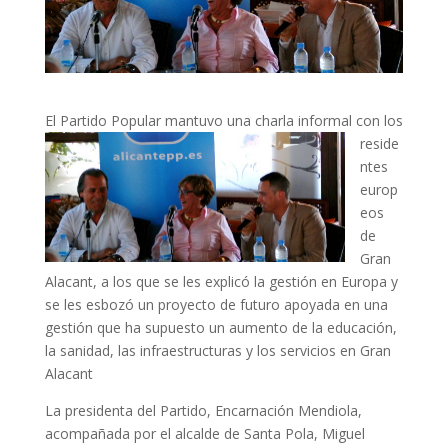
El Partido Popular man
tuvo una charla informal con los
reside
ntes
europ
eos
de
Gran
Alacant, a los que se les explicó la gestión en Europa y
se les esbozó un proyecto de futuro apoyada en una
gestión que ha supuesto un aumento de la educación,
la sanidad, las infraestructuras y los servicios en Gran
Alacant
La presidenta del Partido, Encarnación Mendiola,
acompañada por el alcalde de Santa Pola, Miguel