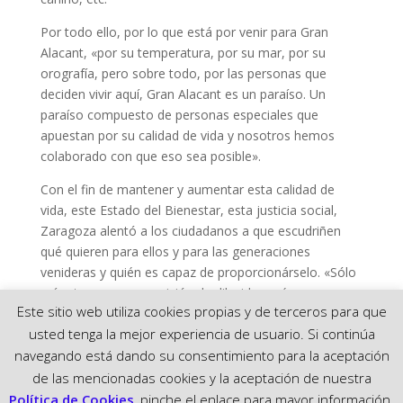
Por todo ello, por lo que está por venir para Gran
Alacant, «por su temperatura, por su mar, por su
orografía, pero sobre todo, por las personas que
deciden vivir aquí, Gran Alacant es un paraíso. Un
paraíso compuesto de personas especiales que
apuestan por su calidad de vida y nosotros hemos
colaborado con que eso sea posible».
Con el fin de mantener y aumentar esta calidad de
vida, este Estado del Bienestar, esta justicia social,
Zaragoza alentó a los ciudadanos a que escudriñen
qué quieren para ellos y para las generaciones
venideras y quién es capaz de proporcionárselo. «Sólo
así estaremos en posición de dilucidar qué personas
Este sitio web utiliza cookies propias y de terceros para que
queremos que decidan por nosotros porque les hemos
usted tenga la mejor experiencia de usuario. Si continúa
dado el poder de representarnos».
navegando está dando su consentimiento para la aceptación
de las mencionadas cookies y la aceptación de nuestra
Política de Cookies
, pinche el enlace para mayor información.