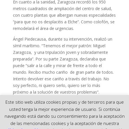
En cuanto a la sanidad, Zaragoza recordó los 950
metros cuadrados de ampliación del centro de salud,
con cuatro plantas que albergan nuevas especialidades
“para que no os desplacéis a Elche”. Como colofón, se
remodelará el área de urgencias.
Ángel Piedecausa, durante su intervención, realizó un
símil marítimo. “Tenemos el mejor patrón: Miguel
Zaragoza, y una tripulación joven y sobradamente
preparada”. Por su parte Zaragoza, declaraba que
puede “salir a la calle y mirar de frente a todo el
mundo. Recibo mucho cariño de gran parte de todos.
Intento devolver ese cariño a través del trabajo. No
soy perfecto, ni quiero serlo, quiero ser lo más
próximo a la solución de vuestros problemas”.
Este sitio web utiliza cookies propias y de terceros para que
[Best_Wordpress_Gallery id=»45″ gal_title=»Mitin en El
usted tenga la mejor experiencia de usuario. Si continúa
Calvario»]
navegando está dando su consentimiento para la aceptación
de las mencionadas cookies y la aceptación de nuestra