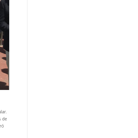
lar.
s de
tró