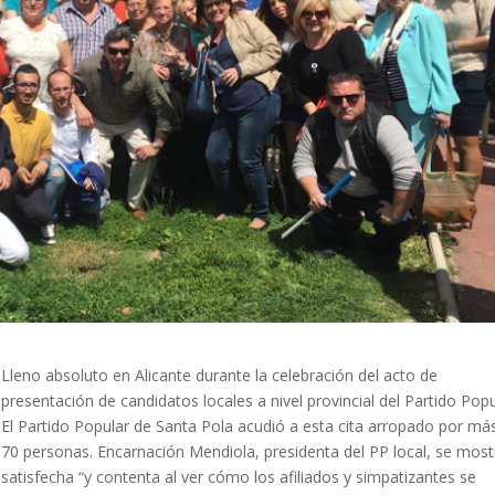
Lleno absoluto en Alicante durante la celebración del acto de
presentación de candidatos locales a nivel provincial del Partido Popu
El Partido Popular de Santa Pola acudió a esta cita arropado por má
70 personas. Encarnación Mendiola, presidenta del PP local, se mos
satisfecha “y contenta al ver cómo los afiliados y simpatizantes se