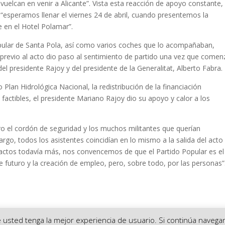
vuelcan en venir a Alicante”. Vista esta reacción de apoyo constante,
“esperamos llenar el viernes 24 de abril, cuando presentemos la
e en el Hotel Polamar”.
Popular de Santa Pola, así como varios coches que lo acompañaban,
previo al acto dio paso al sentimiento de partido una vez que comen
el presidente Rajoy y del presidente de la Generalitat, Alberto Fabra.
lan Hidrológica Nacional, la redistribución de la financiación
ctibles, el presidente Mariano Rajoy dio su apoyo y calor a los
ero el cordón de seguridad y los muchos militantes que querían
rgo, todos los asistentes coincidían en lo mismo a la salida del acto
os actos todavía más, nos convencemos de que el Partido Popular es el
 futuro y la creación de empleo, pero, sobre todo, por las personas”
ue usted tenga la mejor experiencia de usuario. Si continúa nave