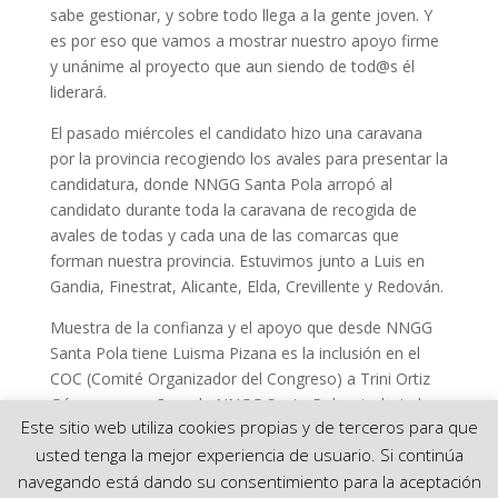
sabe gestionar, y sobre todo llega a la gente joven. Y
es por eso que vamos a mostrar nuestro apoyo firme
y unánime al proyecto que aun siendo de tod@s él
liderará.
El pasado miércoles el candidato hizo una caravana
por la provincia recogiendo los avales para presentar la
candidatura, donde NNGG Santa Pola arropó al
candidato durante toda la caravana de recogida de
avales de todas y cada una de las comarcas que
forman nuestra provincia. Estuvimos junto a Luis en
Gandia, Finestrat, Alicante, Elda, Crevillente y Redován.
Muestra de la confianza y el apoyo que desde NNGG
Santa Pola tiene Luisma Pizana es la inclusión en el
COC (Comité Organizador del Congreso) a Trini Ortiz
Gómez compañera de NNGG Santa Pola y trabajadora
Este sitio web utiliza cookies propias y de terceros para que
incansable de nuestro partido. Es por ello queremos
usted tenga la mejor experiencia de usuario. Si continúa
agradecer la confianza depositada en nosotros.
navegando está dando su consentimiento para la aceptación