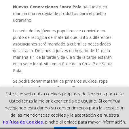
Nuevas Generaciones Santa Pola
ha puesto en
marcha una recogida de productos para el pueblo
ucraniano.
La sede de los jóvenes populares se convierte en
punto de recogida de material que junto a diferentes
asociaciones será mandado a cubrir las necesidades
de Ucrania. De lunes a jueves en horario de 11 de la
mañana a 1 de la tarde y de 6 a 8 de la tarde estarán
en la sede local, sita en la Calle de la Cruz, 7 de Santa
Pola.
Se podrá donar material de primeros auxilios, ropa
termica de señora/caballero y niños, mantas, toallas,
Este sitio web utiliza cookies propias y de terceros para que
productos de higiene íntima, linternas, baterías
usted tenga la mejor experiencia de usuario. Si continúa
portátiles y comida no perecedera.
navegando está dando su consentimiento para la aceptación
de las mencionadas cookies y la aceptación de nuestra
Política de Cookies
, pinche el enlace para mayor información.