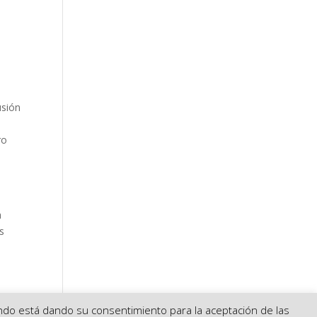
usión
ro
a
s
gando está dando su consentimiento para la aceptación de las