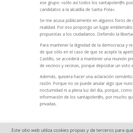
ese grupo: «sólo así todos los santapoler@s pod
candidatos a la alcaldía de Santa Pola».
Se me acusa públicamente en algunos foros de i
realidad. Por eso propongo un lugar emblemático
propuestas a los ciudadanos. Defiendo la liberta
Para mantener la dignidad de la democracia y rec
de que sólo en el caso de que se acepte la apert
Castillo, se accederá a mantener una reunión pr
de vecinos y vecinas, porque depositar un voto 
Además, quisiera hacer una aclaración semántic
razón. Porque no se puede anular algo que nunc
nocturnidad ni a plena luz del día, porque, como
información de los santapoler@s, por mucho que
privadas.
Este sitio web utiliza cookies propias y de terceros para q