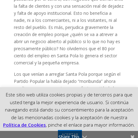
la falta de clientes y con una sensación real de dejadez
y falta de apoyo institucional. Esto no beneficia a
nadie, ni a los comerciantes, ni a los visitantes, ni al
resto del pueblo. Es más, perjudica gravemente la
creación de empleo porque ¿quién se va a atrever a
abrir un negocio abierto al público si lo que no hay es
precisamente público? No olvidemos que el 80 por
ciento del empleo en Santa Pola lo genera el sector
comercial y la pequeña empresa.
Los que venían a arreglar Santa Pola porque según el
Partido Popular la había dejado “moribunda” ahora
resulta que con sus acciones y nefasta gestión la han
Este sitio web utiliza cookies propias y de terceros para que
dejado como un erial, sin negocios, sin gente… sin
usted tenga la mejor experiencia de usuario. Si continúa
vida.
navegando está dando su consentimiento para la aceptación
de las mencionadas cookies y la aceptación de nuestra
Política de Cookies
, pinche el enlace para mayor información.
© 2023 PARTIDO POPULAR DE SANTA POLA
ACEPTAR
Share This