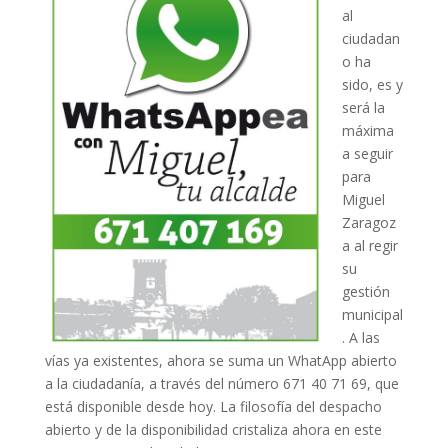
al
ciudadan
o ha
sido, es y
será la
máxima
a seguir
para
Miguel
Zaragoz
a al regir
su
gestión
municipal
. A las
vías ya existentes, ahora se suma un WhatApp abierto
a la ciudadanía, a través del número 671 40 71 69, que
está disponible desde hoy. La filosofía del despacho
abierto y de la disponibilidad cristaliza ahora en este